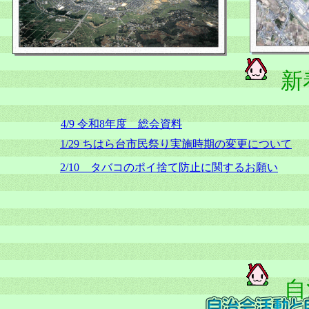
新
4/9 令和8年度 総会資料
1/29 ちはら台市民祭り実施時期の変更について
2/10 タバコのポイ捨て防止に関するお願い
自